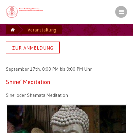
Kamalashila Institut� f�r Budd
Europ�ischer Sitz S.H. des XVII. Gyalw
Veranstaltung
Ein Zentrum der Karma Kag� Gemeinsch
ZUR ANMELDUNG
September 17th, 8:00 PM bis 9:00 PM Uhr
Shine’ Meditation
Sine' oder Shamata Meditation