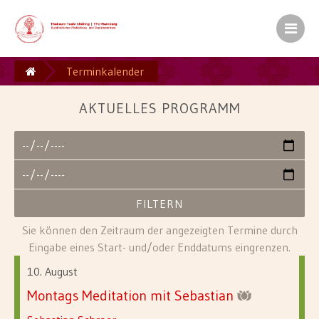
Kamalashila Institut� f�r Budd
Europ�ischer Sitz S.H. des XVII. Gyalw
Terminkalender
Ein Zentrum der Karma Kag� Gemeinsch
AKTUELLES PROGRAMM
Sie können den Zeitraum der angezeigten Termine durch
Eingabe eines Start- und/oder Enddatums eingrenzen.
10. August
Montags Meditation mit Sebastian